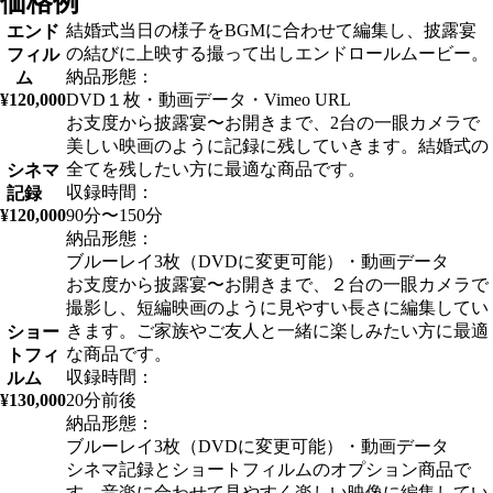
価格例
結婚式当日の様子をBGMに合わせて編集し、披露宴
エンド
の結びに上映する撮って出しエンドロールムービー。
フィル
納品形態：
ム
¥120,000
DVD１枚・動画データ・Vimeo URL
お支度から披露宴〜お開きまで、2台の一眼カメラで
美しい映画のように記録に残していきます。結婚式の
全てを残したい方に最適な商品です。
シネマ
収録時間：
記録
¥120,000
90分〜150分
納品形態：
ブルーレイ3枚（DVDに変更可能）・動画データ
お支度から披露宴〜お開きまで、２台の一眼カメラで
撮影し、短編映画のように見やすい長さに編集してい
きます。ご家族やご友人と一緒に楽しみたい方に最適
ショー
な商品です。
トフィ
収録時間：
ルム
¥130,000
20分前後
納品形態：
ブルーレイ3枚（DVDに変更可能）・動画データ
シネマ記録とショートフィルムのオプション商品で
す。音楽に合わせて見やすく楽しい映像に編集してい